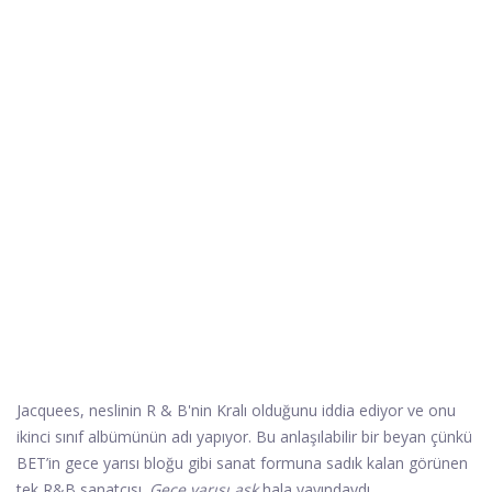
Jacquees, neslinin R & B'nin Kralı olduğunu iddia ediyor ve onu
ikinci sınıf albümünün adı yapıyor. Bu anlaşılabilir bir beyan çünkü
BET’in gece yarısı bloğu gibi sanat formuna sadık kalan görünen
tek R&B sanatçısı.
Gece yarısı aşk
hala yayındaydı.