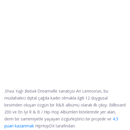
Shea Yağı Bebek
Dreamville sanatçısı Ari Lennox’un, bu
müdahaleci dijital çağda kadın olmakla ilgili 12 duygusal
kesimden oluşan özgün bir R&B albümü olarak ilk çıkışı. Billboard
200 ve En İyi R & B / Hip-Hop Albümleri listelerinde yer alan,
derin bir samimiyetle yaşayan özgürleştirici bir projedir ve
4.3
puan kazanmak
HipHopDX tarafından.