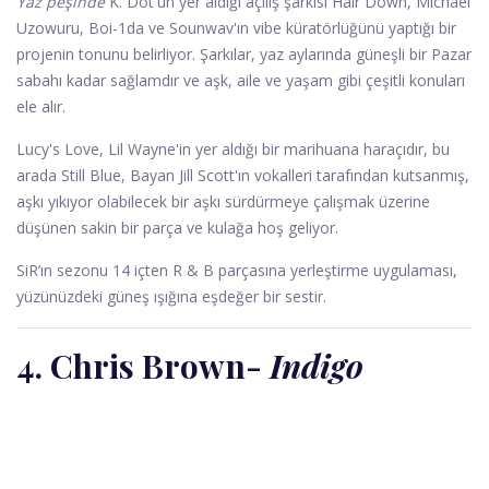
Yaz peşinde
K. Dot'un yer aldığı açılış şarkısı Hair Down, Michael
Uzowuru, Boi-1da ve Sounwav'ın vibe küratörlüğünü yaptığı bir
projenin tonunu belirliyor. Şarkılar, yaz aylarında güneşli bir Pazar
sabahı kadar sağlamdır ve aşk, aile ve yaşam gibi çeşitli konuları
ele alır.
Lucy's Love, Lil Wayne'in yer aldığı bir marihuana haraçıdır, bu
arada Still Blue, Bayan Jill Scott'ın vokalleri tarafından kutsanmış,
aşkı yıkıyor olabilecek bir aşkı sürdürmeye çalışmak üzerine
düşünen sakin bir parça ve kulağa hoş geliyor.
SiR’ın sezonu 14 içten R & B parçasına yerleştirme uygulaması,
yüzünüzdeki güneş ışığına eşdeğer bir sestir.
4. Chris Brown
-
Indigo