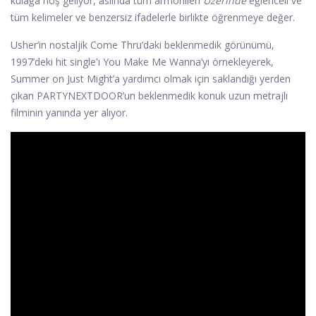
kulağa hoş geliyor, aslında tüm armonileri
Üzerinde
eğlenceli ve
tüm kelimeler ve benzersiz ifadelerle birlikte öğrenmeye değer.
Usher’in nostaljik Come Thru’daki beklenmedik görünümü,
1997’deki hit single'ı You Make Me Wanna’yı örnekleyerek,
Summer on Just Might’a yardımcı olmak için saklandığı yerden
çıkan PARTYNEXTDOOR’un beklenmedik konuk uzun metrajlı
filminin yanında yer alıyor.