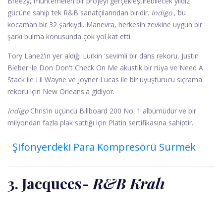
Breezy, muhtemelen bir projeyi gerçekleştirebilecek yıldız
gücüne sahip tek R&B sanatçılarından biridir.
Indigo
, bu
kocaman bir 32 şarkıydı. Manevra, herkesin zevkine uygun bir
şarkı bulma konusunda çok yol kat etti.
Tory Lanez'in yer aldığı Lurkin 'sevimli bir dans rekoru, Justin
Bieber ile Don Don't Check On Me akustik bir rüya ve Need A
Stack ile Lil Wayne ve Joyner Lucas ile bir uyuşturucu sıçrama
rekoru için New Orleans'a gidiyor.
Indigo
Chris’in üçüncü Billboard 200 No. 1 albümüdür ve bir
milyondan fazla plak sattığı için Platin sertifikasına sahiptir.
Şifonyerdeki Para Kompresörü Sürmek
3. Jacquees
-
R&B Kralı