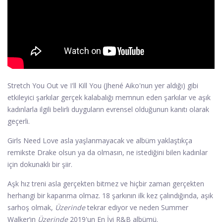
Stretch You Out ve I'll Kill You (Jhené Aiko'nun yer aldığı) gibi
etkileyici şarkılar gerçek kalabalığı memnun eden şarkılar ve aşık
kadınlarla ilgili belirli duyguların evrensel olduğunun kanıtı olarak
geçerli.
Girls Need Love asla yaşlanmayacak ve albüm yaklaştıkça
remikste Drake olsun ya da olmasın, ne istediğini bilen kadınlar
için dokunaklı bir şiir.
Aşk hız treni asla gerçekten bitmez ve hiçbir zaman gerçekten
herhangi bir kapanma olmaz. 18 şarkının ilk kez çalındığında, aşık
sarhoş olmak,
Üzerinde
tekrar ediyor ve neden Summer
Walker’ın
Üzerinde
2019'un En İyi R&B albümü.