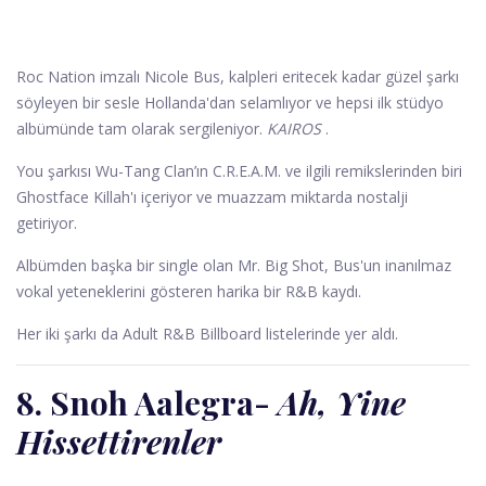
Roc Nation imzalı Nicole Bus, kalpleri eritecek kadar güzel şarkı
söyleyen bir sesle Hollanda'dan selamlıyor ve hepsi ilk stüdyo
albümünde tam olarak sergileniyor.
KAIROS
.
You şarkısı Wu-Tang Clan’ın C.R.E.A.M. ve ilgili remikslerinden biri
Ghostface Killah'ı içeriyor ve muazzam miktarda nostalji
getiriyor.
Albümden başka bir single olan Mr. Big Shot, Bus'un inanılmaz
vokal yeteneklerini gösteren harika bir R&B kaydı.
Her iki şarkı da Adult R&B Billboard listelerinde yer aldı.
8. Snoh ​​Aalegra
-
Ah, Yine
Hissettirenler