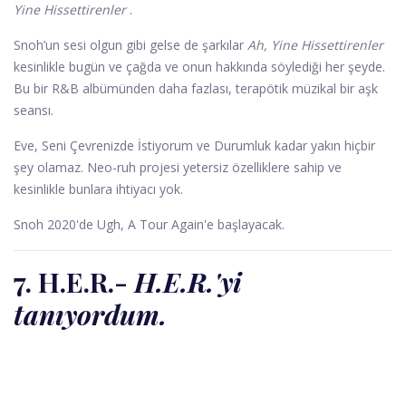
Yine Hissettirenler
.
Snoh’un sesi olgun gibi gelse de şarkılar
Ah, Yine Hissettirenler
kesinlikle bugün ve çağda ve onun hakkında söylediği her şeyde.
Bu bir R&B albümünden daha fazlası, terapötik müzikal bir aşk
seansı.
Eve, Seni Çevrenizde İstiyorum ve Durumluk kadar yakın hiçbir
şey olamaz. Neo-ruh projesi yetersiz özelliklere sahip ve
kesinlikle bunlara ihtiyacı yok.
Snoh 2020'de Ugh, A Tour Again'e başlayacak.
7. H.E.R.
-
H.E.R.'yi
tanıyordum.