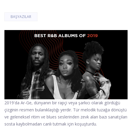
BAŞYAZILAR
2019'da Ar-Ge, dünyanın bir rapçi veya şarkıcı olarak gördüğü
çizginin resmen bulanıklaştığı yerdir. Tür melodik tuzağa dönüştü
ve geleneksel ritim ve blues seslerinden zevk alan bazı sanatçıları
sosta kaybolmadan canlı tutmak için koşuşturdu.