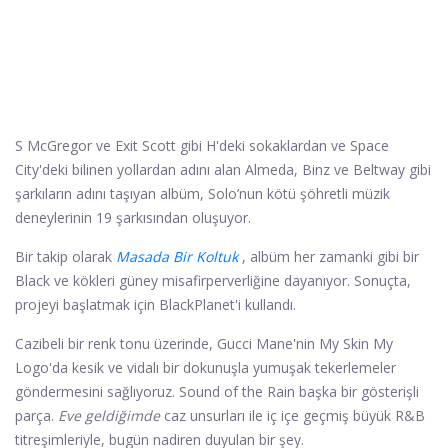
S McGregor ve Exit Scott gibi H'deki sokaklardan ve Space
City'deki bilinen yollardan adını alan Almeda, Binz ve Beltway gibi
şarkıların adını taşıyan albüm, Solo’nun kötü şöhretli müzik
deneylerinin 19 şarkısından oluşuyor.
Bir takip olarak
Masada Bir Koltuk
, albüm her zamanki gibi bir
Black ve kökleri güney misafirperverliğine dayanıyor. Sonuçta,
projeyi başlatmak için BlackPlanet'i kullandı.
Cazibeli bir renk tonu üzerinde, Gucci Mane'nin My Skin My
Logo'da kesik ve vidalı bir dokunuşla yumuşak tekerlemeler
göndermesini sağlıyoruz. Sound of the Rain başka bir gösterişli
parça.
Eve geldiğimde
caz unsurları ile iç içe geçmiş büyük R&B
titreşimleriyle, bugün nadiren duyulan bir şey.