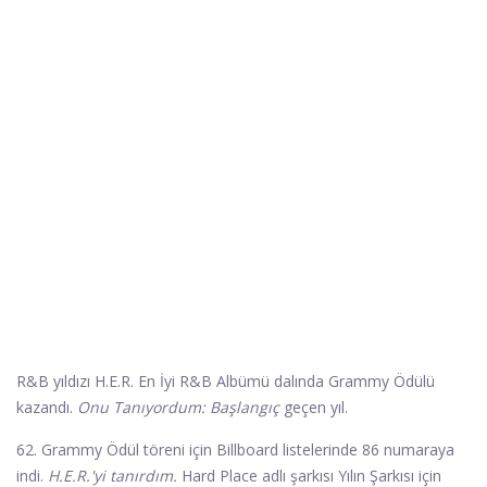
R&B yıldızı H.E.R. En İyi R&B Albümü dalında Grammy Ödülü
kazandı.
Onu Tanıyordum: Başlangıç
geçen yıl.
62. Grammy Ödül töreni için Billboard listelerinde 86 numaraya
indi.
H.E.R.'yi tanırdım.
Hard Place adlı şarkısı Yılın Şarkısı için