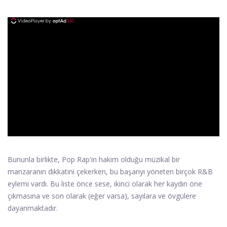
ad
Bununla birlikte, Pop Rap'in hakim olduğu müzikal bir
manzaranın dikkatini çekerken, bu başarıyı yöneten birçok R&B
eylemi vardı. Bu liste önce sese, ikinci olarak her kaydın öne
çıkmasına ve son olarak (eğer varsa), sayılara ve övgülere
dayanmaktadır.