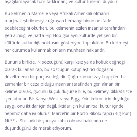
aşağılamayacak tüm farklı inanç ve kültür türlerini duydum.
Bu kelimenin Marcel'e veya Afrikalı Amerikalı olmanın
marjinalleştirilmesiyle uğraşan herhangi birine ne ifade
edebileceğini okurken, bu kelimenin ezilen insanlar tarafından
geri alındığı ve hatta Hip Hop gibi aynı kültürde yetişen bir
kültürde kutlandığı noktasını gösteriyor. topluluklar. Bu kelimeyi
her durumda kullanmak onların münhasır haklarıdır.
Bununla birlikte, N sözcüğünü karşılıksız ya da koltuk değneği
olarak kullanan rap, bu sözcüğün kutuplaştırıcı doğasını
düzeltmenin bir parçası değildir. Çoğu zaman zayıf rapçiler, bir
zamanlar bir ceza olduğu insanlar tarafından geri alınan bir
kelime olarak, gücünü küçük düşürse bile, bu kelimeyi dikkatsizce
içeri atarlar. Bir Kanye West veya Biggie'nin kelime için duyduğu
saygı, onu iktidar için değil, iktidar için kullanırsa, kültür içinde
hepimiz daha iyi oluruz. Marcel'in bir Porto Rikolu rapçi (Big Pun)
Ni ** a Shit adlı bir şarkıya sahip olması hakkında ne
düşündüğünü de merak ediyorum.