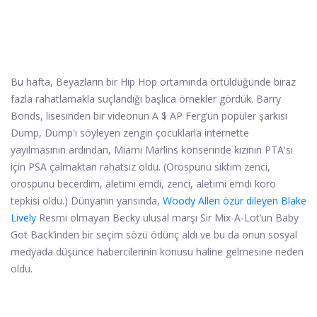
Bu hafta, Beyazların bir Hip Hop ortamında örtüldüğünde biraz
fazla rahatlamakla suçlandığı başlıca örnekler gördük. Barry
Bonds, lisesinden bir videonun A $ AP Ferg’ün popüler şarkısı
Dump, Dump'ı söyleyen zengin çocuklarla internette
yayılmasının ardından, Miami Marlins konserinde kızının PTA'sı
için PSA çalmaktan rahatsız oldu. (Orospunu siktim zenci,
orospunu becerdim, aletimi emdi, zenci, aletimi emdi koro
tepkisi oldu.) Dünyanın yarısında,
Woody Allen özür dileyen Blake
Lively
Resmi olmayan Becky ulusal marşı Sir Mix-A-Lot’un Baby
Got Back’inden bir seçim sözü ödünç aldı ve bu da onun sosyal
medyada düşünce habercilerinin konusu haline gelmesine neden
oldu.