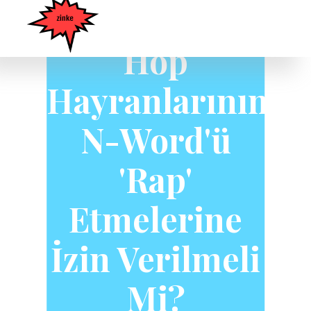
Beyaz Hip
Hop
Hayranlarının
N-Word'ü
'Rap'
Etmelerine
İzin Verilmeli
Mi?