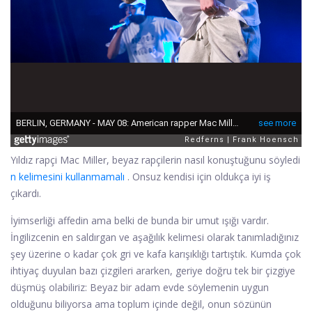
Yıldız rapçi Mac Miller, beyaz rapçilerin nasıl konuştuğunu söyledi
n kelimesini kullanmamalı
. Onsuz kendisi için oldukça iyi iş
çıkardı.
İyimserliği affedin ama belki de bunda bir umut ışığı vardır.
İngilizcenin en saldırgan ve aşağılık kelimesi olarak tanımladığınız
şey üzerine o kadar çok gri ve kafa karışıklığı tartıştık. Kumda çok
ihtiyaç duyulan bazı çizgileri ararken, geriye doğru tek bir çizgiye
düşmüş olabiliriz: Beyaz bir adam evde söylemenin uygun
olduğunu biliyorsa ama toplum içinde değil, onun sözünün