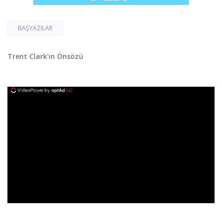
BAŞYAZILAR
Trent Clark'ın Önsözü
ad