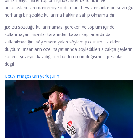
olmamalıydı. İster toplum içinde, ister kendinizin ve
arkadaşlarınızın mahremiyetinde olun, beyaz insanlar bu sözcüğü
herhangi bir şekilde kullanma hakkına sahip olmamalıdır.
JB:
Bu sözcüğü kullanmaması gereken ve toplum içinde
kullanmayan insanlar tarafından kapalı kapılar ardında
kullanılmadığını söylersem yalan söylemiş olurum. İlk elden
duydum. İnsanların özel hayatlarında söyledikleri alçakça şeylerin
sadece yüzeyini kazıdığı için bu durumun değişmesi pek olası
değil.
Getty Images'tan yerleştirin