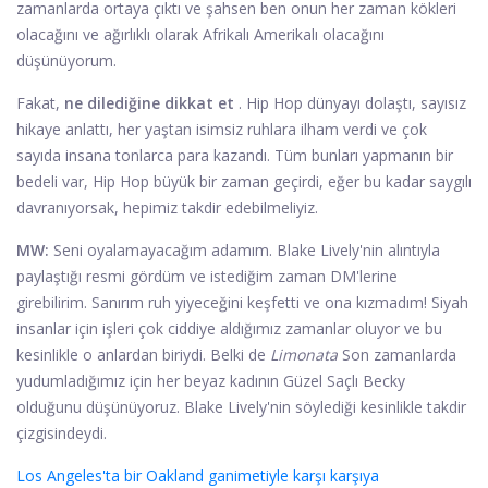
zamanlarda ortaya çıktı ve şahsen ben onun her zaman kökleri
olacağını ve ağırlıklı olarak Afrikalı Amerikalı olacağını
düşünüyorum.
Fakat,
ne dilediğine dikkat et
. Hip Hop dünyayı dolaştı, sayısız
hikaye anlattı, her yaştan isimsiz ruhlara ilham verdi ve çok
sayıda insana tonlarca para kazandı. Tüm bunları yapmanın bir
bedeli var, Hip Hop büyük bir zaman geçirdi, eğer bu kadar saygılı
davranıyorsak, hepimiz takdir edebilmeliyiz.
MW:
Seni oyalamayacağım adamım. Blake Lively'nin alıntıyla
paylaştığı resmi gördüm ve istediğim zaman DM'lerine
girebilirim. Sanırım ruh yiyeceğini keşfetti ve ona kızmadım! Siyah
insanlar için işleri çok ciddiye aldığımız zamanlar oluyor ve bu
kesinlikle o anlardan biriydi. Belki de
Limonata
Son zamanlarda
yudumladığımız için her beyaz kadının Güzel Saçlı Becky
olduğunu düşünüyoruz. Blake Lively'nin söylediği kesinlikle takdir
çizgisindeydi.
Los Angeles'ta bir Oakland ganimetiyle karşı karşıya