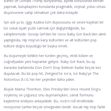
Banks ve Donald Trump dünyasında, aşırılık konusunda kervan
yapmak, kutuplaştırıcı konularda pragmatik, orijinal, yolun ortası
düşüncesine sahip olmaktan çok daha kolaydır.
İşin aslı şu ki, Iggy Azalea tüm duyurusunu ve sesini kayıtları bir
tür vokal siyah yüzle satmak için değiştirdiğinde, bu
sahiplenmedir. Gossip Girl'den bir civciv Baby Got Back'den alıntı
yaptığında, Hip Hop'un karşı kültürden ve alt kültürden pop
kültüre doğru büyüdüğü bir başka örnek.
Bu büyümeyle birlikte her türden geçmiş, etnik köken ve
coğrafyadan yeni hayranlar geliyor. Baby Got Back, bu ay
Karaoke barlarında Don Don't Stop Believin ’kadar birçok kez
duyulacak. Bu bir pop hit, Zeitgeist'te Ice'a, Ice Baby'ye The
Notorious B.I.G.'nin her şeyinden daha yakın.
Büyük Mama Thornton, Elvis Presley'den önce Hound Dog'u
söylemiş ve çoğunuz onu duymamışken, sanat formunu
kaybetme endişesi anlaşılabilir. Bu, rock'n roll etrafındaki
revizyonist tarihin birçok örneğinden biridir. Ancak Hip Hop farklı