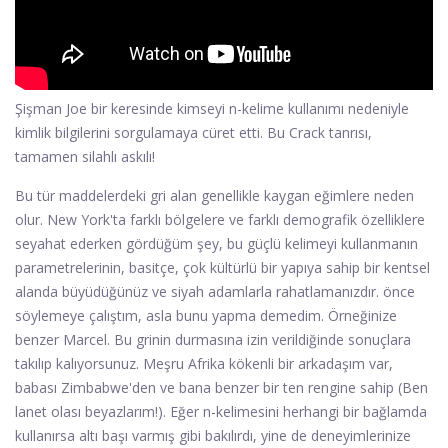
Şişman Joe bir keresinde kimseyi n-kelime kullanımı nedeniyle
kimlik bilgilerini sorgulamaya cüret etti. Bu Crack tanrısı,
tamamen silahlı askılı!
Bu tür maddelerdeki gri alan genellikle kaygan eğimlere neden
olur. New York'ta farklı bölgelere ve farklı demografik özelliklere
seyahat ederken gördüğüm şey, bu güçlü kelimeyi kullanmanın
parametrelerinin, basitçe, çok kültürlü bir yapıya sahip bir kentsel
alanda büyüdüğünüz ve siyah adamlarla rahatlamanızdır. önce
söylemeye çalıştım, asla bunu yapma demedim. Örneğinize
benzer Marcel. Bu grinin durmasına izin verildiğinde sonuçlara
takılıp kalıyorsunuz. Meşru Afrika kökenli bir arkadaşım var,
babası Zimbabwe'den ve bana benzer bir ten rengine sahip (Ben
lanet olası beyazlarım!). Eğer n-kelimesini herhangi bir bağlamda
kullanırsa altı başı varmış gibi bakılırdı, yine de deneyimlerinize