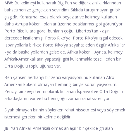
MW:
Bu kelimeyi kullanarak Big Pun ve diğer azınlık ırklarından
bahsetmenize gerçekten sevindim. Sıklıkla tartışılmayan gri bir
çizgidir. Konuşma, esas olarak beyazlar ve kelimeyi kullanan
daha Avrupa kökenli olanlar üzerine odaklanmış gibi görünüyor.
Porto Riko'lulara göre, bunların çoğu, Libertos'tan - aşırı
derecede kısıtlanmış, Porto Riko'ya, Porto Riko'yu işgal edecek
İspanyollarla birlikte Porto Riko'ya seyahat eden özgür Afrikalılar
- ya da başka yollardan gelse de, Afrika kökenli. Ayrıca, kelimeyi
Afrikalı-Amerikalıların yapacağı gibi kullanmakla teselli eden bir
Orta Doğulu topluluğunuz var.
Ben şahsen herhangi bir zenci varyasyonunu kullanan Afro-
Amerikan kökenli olmayan herhangi biriyle sorun yaşıyorum.
Zenciyi bir sevgi terimi olarak kullanan İspanyol ve Orta Doğulu
arkadaşlarım var ve bu beni çoğu zaman rahatsız ediyor.
Siyah olmayan birinin söylerken rahat hissetmesi veya söylemek
istemesi gereken bir kelime değildir.
JB:
Yarı Afrikalı Amerikalı olmak anlaşılır bir şekilde gri alan