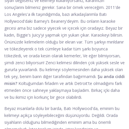
Siyah değilseniz ve kelimeyi kullanıyorsanız, kararınızın
sonuçlarını bilmeniz gerekir. Sana bir örnek vereceğim. 2011'de
Los Angeles'a ilk taşındığımda, bazı arkadaşlarımla Batı
Hollywood'daki Barney’s Beanery'deyim. Bu onların karaoke
gecesi ama biz sadece yiyecek ve içecek için oradayız. Beyaz bir
kadın, Biggie's Juicy'yi yapmak için yukarı çıkar. Karaokeyi bilirsin.
Önünüzde kelimelerin olduğu bir ekran var. Tüm şarkıyı mırıldanır
ve tökezleyerek o tek cümleye kadar tüm şarkı boyunca
tökezledi, ve orada kesin olarak kemerler, Ve eğer bilmiyorsan,
şimdi zenci biliyorsun! Zenci kelimesi dilinden çok yüksek sesle ve
gururla yuvarlandı. Bu kelimeyi söylemesinden daha yüksek olan
tek şey, benim barın diğer tarafından bağırmamdı.
Şu anda ciddi
misin?
Koltuğumdan fırladım ve artık Detroit'te olmadığımı fark
etmeden önce sahneye yaklaşmaya başladım. Birkaç içki daha
ve bu ikimiz için korkunç bir gece olabilirdi.
Beyaz insanlarla dolu bir barda, Batı Hollywood'da, eminim bu
kelimeyi açıkça söyleyebileceğini düşünüyordu. Değildi. Orada
siyahların olduğunu bilmediğinden eminim ama bu önemli