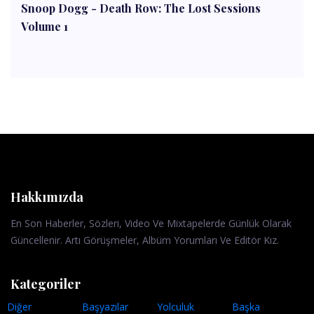
Snoop Dogg - Death Row: The Lost Sessions
Volume 1
Hakkımızda
En Son Haberler, Sözleri, Video Ve Mixtapelerde Günlük Olarak
Güncellenir. Artı Görüşmeler, Albüm Yorumları Ve Editör Kız.
Kategoriler
Diğer
Başyazılar
Yolculuk
Başka